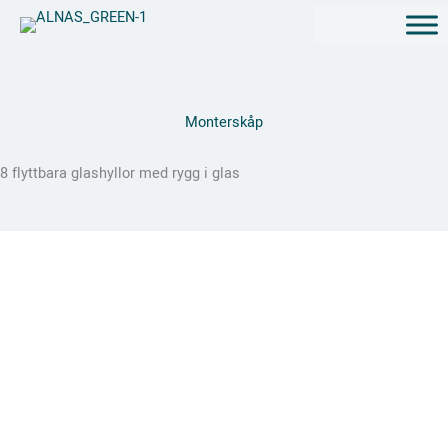
Hoppa
till
innehåll
Monterskåp
8 flyttbara glashyllor med rygg i glas