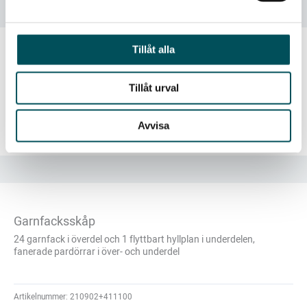
Andra produkter
Tillåt alla
Mobil elevförvaring
5 st lådor och en 1/2-hylla
Tillåt urval
Avvisa
Artikelnummer:
494 000.5
Garnfacksskåp
24 garnfack i överdel och 1 flyttbart hyllplan i underdelen,
fanerade pardörrar i över- och underdel
Artikelnummer:
210902+411100