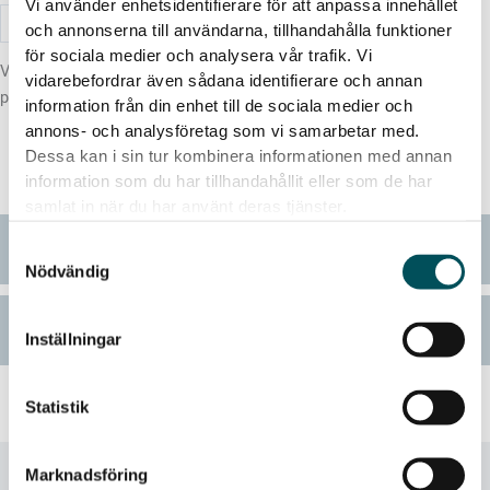
Vi använder enhetsidentifierare för att anpassa innehållet
Monterskåp
Lägg i offertkorg
och annonserna till användarna, tillhandahålla funktioner
mängd
för sociala medier och analysera vår trafik. Vi
Vill du ha en offert på den här produkten? Välj kulör och lägg
vidarebefordrar även sådana identifierare och annan
produkten i din
offertkorg
.
information från din enhet till de sociala medier och
annons- och analysföretag som vi samarbetar med.
Dessa kan i sin tur kombinera informationen med annan
Beställ kostnadsfria färgprover
information som du har tillhandahållit eller som de har
samlat in när du har använt deras tjänster.
Utförande
Samtyckesval
Nödvändig
Dokument
Inställningar
Statistik
Marknadsföring