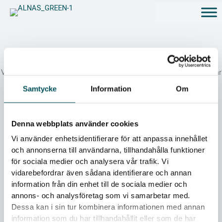
Hoppa
till
innehåll
Kontakta oss
Vårt team finns här för att hjälpa dig med dina projekt, förfrågningar
eller andra funderingar.
Samtycke
Information
Om
Denna webbplats använder cookies
Vi använder enhetsidentifierare för att anpassa innehållet
Thomas Rundström
och annonserna till användarna, tillhandahålla funktioner
VD/Sälj
för sociala medier och analysera vår trafik. Vi
Tel:
+46 141 23 40 50
vidarebefordrar även sådana identifierare och annan
E-post:
thomas@qbena.se
information från din enhet till de sociala medier och
annons- och analysföretag som vi samarbetar med.
Dessa kan i sin tur kombinera informationen med annan
information som du har tillhandahållit eller som de har