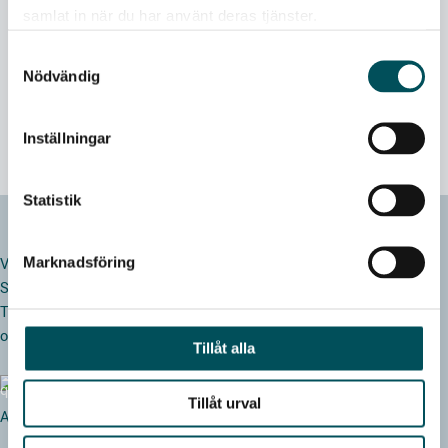
Kundsupport
samlat in när du har använt deras tjänster.
Kundsupport/order
Samtyckesval
Tel:
0140-412 29
Nödvändig
E-post:
order@alnas.se
Inställningar
Statistik
Marknadsföring
Västra vägen 31
SE-573 41 Tranås
Tel: 0140 – 412 29
order@alnas.se
Tillåt alla
Tillåt urval
Alnäs är en del av Qbena