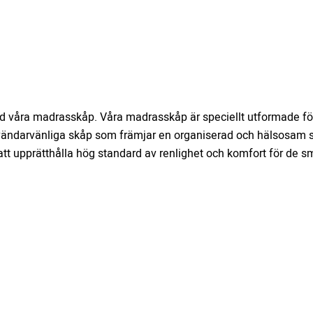
ed våra madrasskåp. Våra madrasskåp är speciellt utformade för
användarvänliga skåp som främjar en organiserad och hälsosam 
 att upprätthålla hög standard av renlighet och komfort för de s