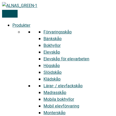
Hoppa
till
innehåll
Produkter
Förvaringsskåp
Bänkskåp
Bokhyllor
Elevskåp
Elevskåp för elevarbeten
Högskåp
Slöjdskåp
Klädskåp
Lärar- / elevfackskåp
Madrasskåp
Mobila bokhyllor
Mobil elevförvaring
Monterskåp