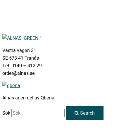
Västra vägen 31
SE-573 41 Tranås
Tel: 0140 – 412 29
order@alnas.se
Alnäs är en del av Qbena
Sök
Search