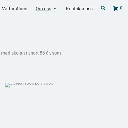
Search
0
Varför Alnäs
Om oss
Kontakta oss
ts med skolan i snart 85 år, som