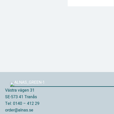
Västra vägen 31
SE-573 41 Tranås
Tel: 0140 – 412 29
order@alnas.se