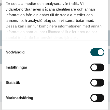
för sociala medier och analysera vår trafik. Vi
produkten i din
offertkorg
.
vidarebefordrar även sådana identifierare och annan
information från din enhet till de sociala medier och
annons- och analysföretag som vi samarbetar med.
Beställ kostnadsfria färgprover
Dessa kan i sin tur kombinera informationen med annan
information som du har tillhandahållit eller som de har
samlat in när du har använt deras tjänster.
Utförande
Samtyckesval
Nödvändig
Dokument
Inställningar
Statistik
Marknadsföring
Andra produkter