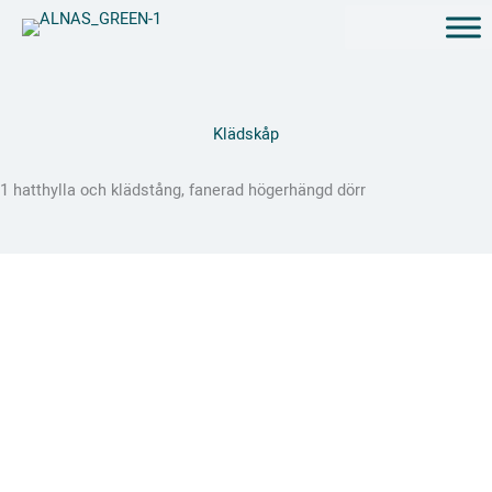
Hoppa
till
innehåll
Klädskåp
1 hatthylla och klädstång, fanerad högerhängd dörr