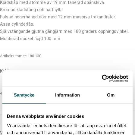
Klädskåp med stomme av 19 mm fanerad spånskiva.
Kromad klädstång och hatthylla
Falsad högerhängd dörr med 12 mm massiva träkantlister.
Assa cylinderlås.
Självstängande gjutna gångjärn med 180 graders öppningsvinkel.
Monterad sockel höjd 100 mm.
Artikelnummer:
180 130
Kulörer
Samtycke
Information
Om
Denna webbplats använder cookies
Klädskåp
Lägg i offertkorg
mängd
Vi använder enhetsidentifierare för att anpassa innehållet
Vill du ha en offert på den här produkten? Välj kulör och lägg
och annonserna till användarna, tillhandahålla funktioner