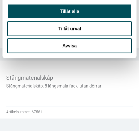
Elevfackskåp
Tillåt alla
12 fack, 500 mm fackhöjd med hela dörrar och 1 hylla
Tillåt urval
Artikelnummer:
900-12
Avvisa
Stångmaterialskåp
Stångmaterialskåp, 8 långsmala fack, utan dörrar
Artikelnummer:
6758-L